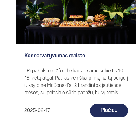
Konservatyvumas maiste
Pripažinkime, #foodie karta esame kokie tik 10-
15 metų atgal. Pati asmeniškai pirmą kartą burgerį
(tikrą, o ne McDonald's, iš brandintos jautienos
mėsos, su pėlesinio sūrio padažu, bulvytėmis ...
Plačiau
2025-02-17