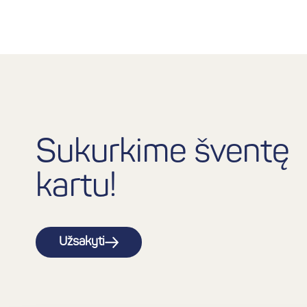
Sukurkime šventę
kartu!
Užsakyti