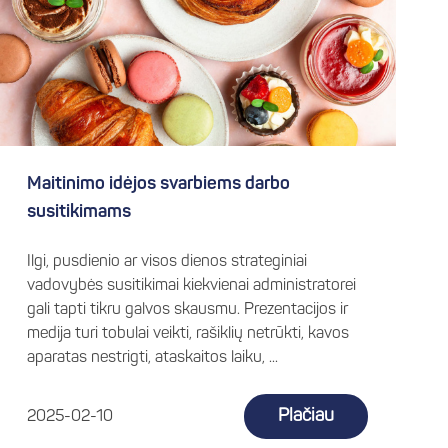
Maitinimo idėjos svarbiems darbo
susitikimams
Ilgi, pusdienio ar visos dienos strateginiai
vadovybės susitikimai kiekvienai administratorei
gali tapti tikru galvos skausmu. Prezentacijos ir
medija turi tobulai veikti, rašiklių netrūkti, kavos
aparatas nestrigti, ataskaitos laiku, ...
Plačiau
2025-02-10