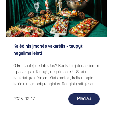
Kalėdinis įmonės vakarėlis - taupyti
negalima leisti
O kur kablelį dedate Jūs? Kur kablelį deda klientai
- pasakysiu. Taupyti, negalima leisti. Šitaip
kableliai yra dėliojami šiais metais, kalbant apie
kalėdinius įmonių renginius. Renginių srityje jau ...
Plačiau
2025-02-17