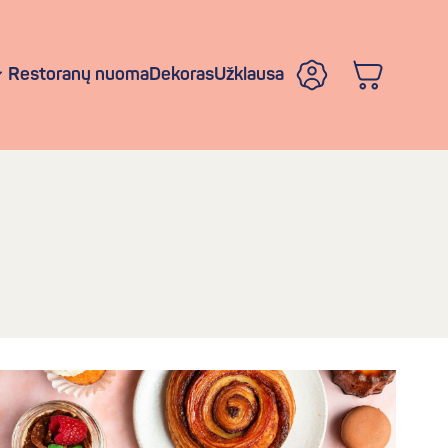
Restoranų nuoma
Dekoras
Užklausa