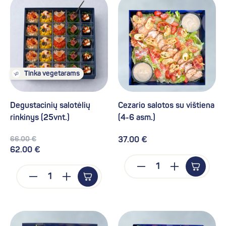
Tinka vegetarams
Degustacinių salotėlių
Cezario salotos su vištiena
rinkinys (25vnt.)
(4-6 asm.)
66.00 €
37.00 €
62.00 €