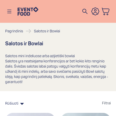
Eventofood
Atidaryti meniu
Pagrindinis
Salotos ir Bowlai
Salotos ir Bowlai
Salotos mini indeliuose arba azijietiški bowlai
Salotos yra neatsiejama konferencijos ar bet kokio kito renginio
dalis. Šviežas salotas labai patogu valgyti konferencijų metu kaip
užkandį iš mini indelių, arba savo svečiams pasiūlyti Bowl salotų
idėją, kaip pagrindinį patiekalą. Skonis, sveikata, vaizdas, energija -
garantuoti!
Filtrai
Rūšiuoti