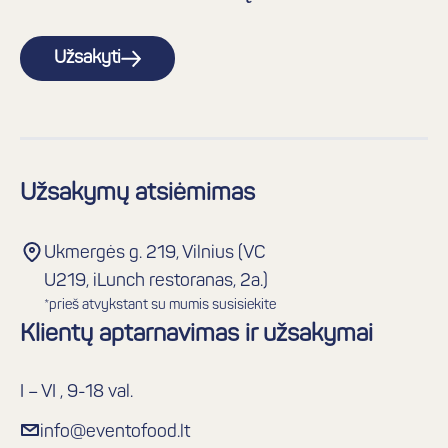
Užsakyti
Užsakymų atsiėmimas
Ukmergės g. 219, Vilnius (VC
U219, iLunch restoranas, 2a.)
*prieš atvykstant su mumis susisiekite
Klientų aptarnavimas ir užsakymai
I – VI , 9-18 val.
info@eventofood.lt