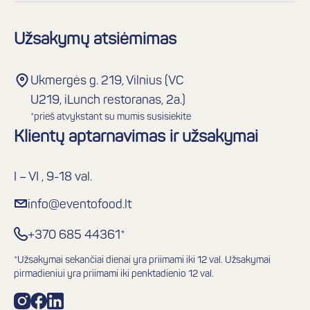
Užsakymų atsiėmimas
Ukmergės g. 219, Vilnius (VC
U219, iLunch restoranas, 2a.)
*prieš atvykstant su mumis susisiekite
Klientų aptarnavimas ir užsakymai
I – VI , 9-18 val.
info@eventofood.lt
+370 685 44361*
*Užsakymai sekančiai dienai yra priimami iki 12 val. Užsakymai
pirmadieniui yra priimami iki penktadienio 12 val.