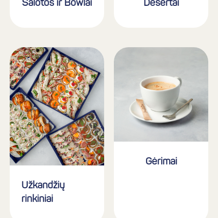
Desertai
Salotos ir Bowlai
Gėrimai
Užkandžių
rinkiniai