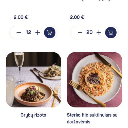
2.00 €
2.00 €
Grybų rizoto
Sterko filė suktinukas su
daržovėmis