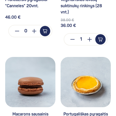
Prancūziški pyragaičiai
Vegetariškas lavašų
"Canneles" 20vnt.
suktinukų rinkinys (28
vnt.)
46.00 €
38.00 €
36.00 €
Macarons sausainis
Portugališkas pyragaitis