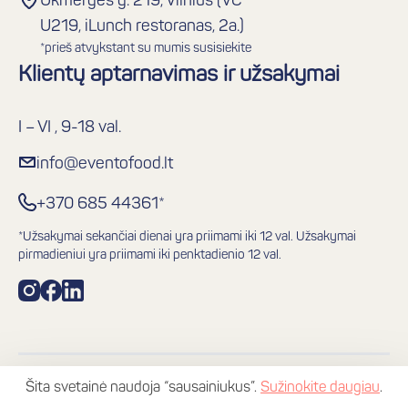
Ukmergės g. 219, Vilnius (VC
U219, iLunch restoranas, 2a.)
*prieš atvykstant su mumis susisiekite
Klientų aptarnavimas ir užsakymai
I – VI , 9-18 val.
info@eventofood.lt
+370 685 44361*
*Užsakymai sekančiai dienai yra priimami iki 12 val. Užsakymai
pirmadieniui yra priimami iki penktadienio 12 val.
Šita svetainė naudoja “sausainiukus”.
Sužinokite daugiau
.