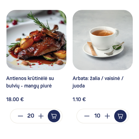
Antienos krūtinėlė su
Arbata: žalia / vaisinė /
bulvių - mangų piurė
juoda
18.00 €
1.10 €