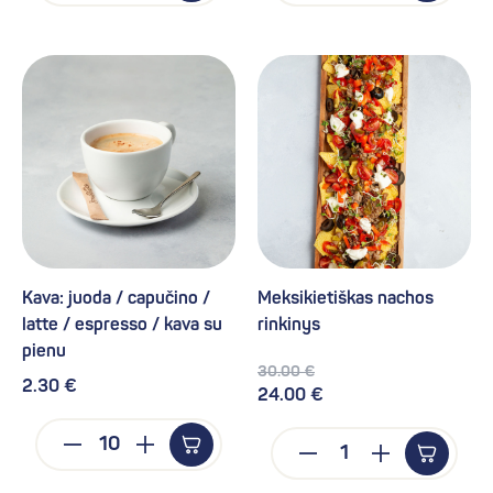
Kava: juoda / capučino /
Meksikietiškas nachos
latte / espresso / kava su
rinkinys
pienu
30.00 €
2.30 €
24.00 €