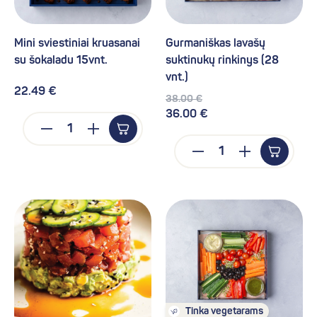
Mini sviestiniai kruasanai
Gurmaniškas lavašų
su šokaladu 15vnt.
suktinukų rinkinys (28
vnt.)
22.49 €
38.00 €
36.00 €
Tinka vegetarams