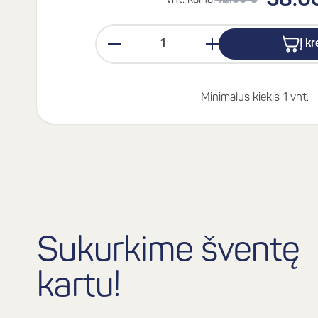
38.0
Vnt. kaina:
42.00 €
Į k
Minimalus kiekis 1 vnt.
Sukurkime šventę
kartu!