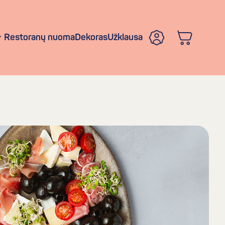
Restoranų nuoma
Dekoras
Užklausa