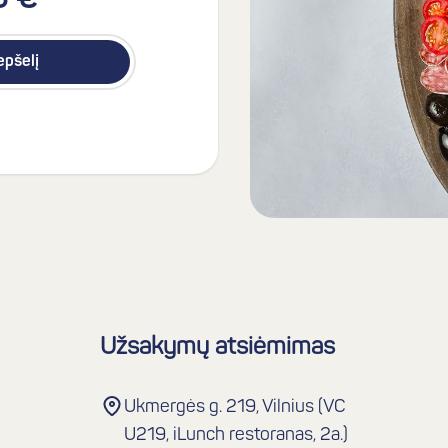
0 €
repšelį
Užsakymų atsiėmimas
Ukmergės g. 219, Vilnius (VC
U219, iLunch restoranas, 2a.)