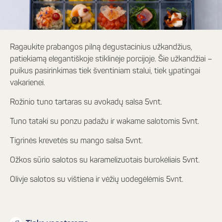
Ragaukite prabangos pilną degustacinius užkandžius,
patiekiamą elegantiškoje stiklinėje porcijoje. Šie užkandžiai –
puikus pasirinkimas tiek šventiniam stalui, tiek ypatingai
vakarienei.
Rožinio tuno tartaras su avokadų salsa 5vnt.
Tuno tataki su ponzu padažu ir wakame salotomis 5vnt.
Tigrinės krevetės su mango salsa 5vnt.
Ožkos sūrio salotos su karamelizuotais burokėliais 5vnt.
Olivje salotos su vištiena ir vėžių uodegėlėmis 5vnt.