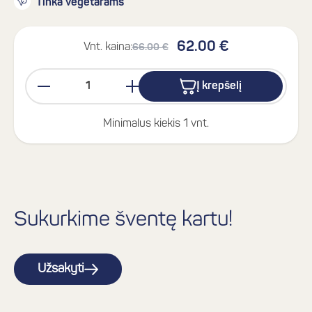
Tinka vegetarams
62.00 €
Vnt. kaina:
66.00 €
Į krepšelį
Minimalus kiekis 1 vnt.
Sukurkime šventę kartu!
Užsakyti