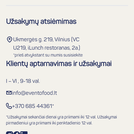
Užsakymų atsiėmimas
Ukmergės g. 219, Vilnius (VC
U219, iLunch restoranas, 2a.)
*prieš atvykstant su mumis susisiekite
Klientų aptarnavimas ir užsakymai
I – VI , 9-18 val.
info@eventofood.lt
+370 685 44361*
*Užsakymai sekančiai dienai yra priimami iki 12 val. Užsakymai
pirmadieniui yra priimami iki penktadienio 12 val.