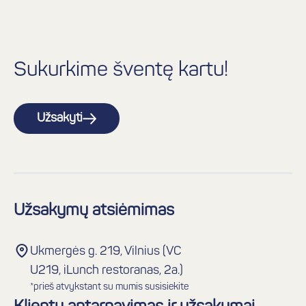
Sukurkime šventę kartu!
Užsakyti
Užsakymų atsiėmimas
Ukmergės g. 219, Vilnius (VC
U219, iLunch restoranas, 2a.)
*prieš atvykstant su mumis susisiekite