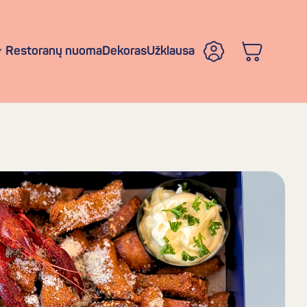
Restoranų nuoma
Dekoras
Užklausa