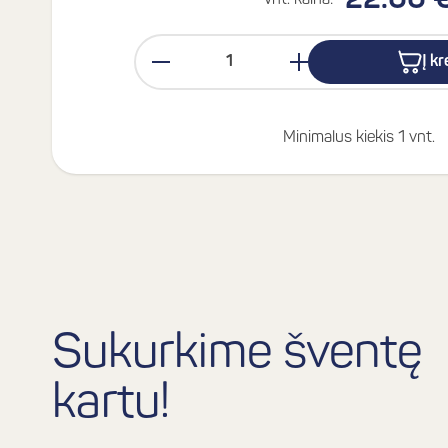
22.00 
Vnt. kaina:
Į k
Minimalus kiekis 1 vnt.
Sukurkime šventę
kartu!