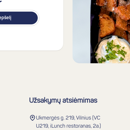
€
repšelį
Užsakymų atsiėmimas
Ukmergės g. 219, Vilnius (VC
U219, iLunch restoranas, 2a.)