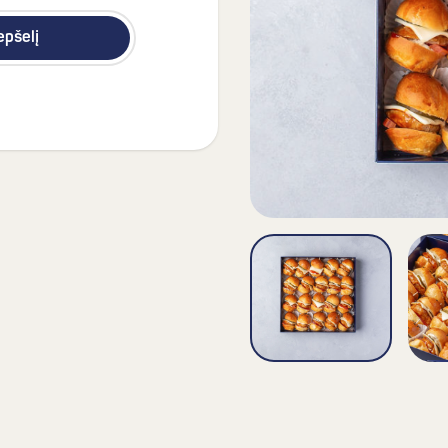
repšelį