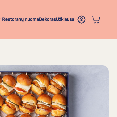
Restoranų nuoma
Dekoras
Užklausa