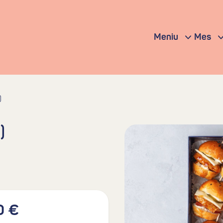
Meniu
Mes
)
)
0 €