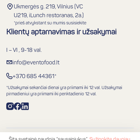
Ukmergės g. 219, Vilnius (VC
U219, iLunch restoranas, 2a.)
*prieš atvykstant su mumis susisiekite
Klientų aptarnavimas ir užsakymai
I – VI , 9-18 val.
info@eventofood.lt
+370 685 44361*
*Užsakymai sekančiai dienai yra priimami iki 12 val. Užsakymai
pirmadieniui yra priimami iki penktadienio 12 val.
Šita svetainė naudoja “sausainiukus”.
Sužinokite daugiau
.