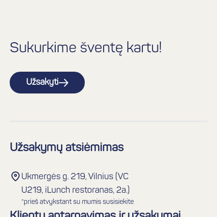
Sukurkime šventę kartu!
Užsakyti
Užsakymų atsiėmimas
Ukmergės g. 219, Vilnius (VC
U219, iLunch restoranas, 2a.)
*prieš atvykstant su mumis susisiekite
Klientų aptarnavimas ir užsakymai