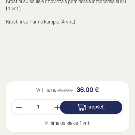
Krostini su saulėje džiovintais pomidorais ir mocarela sūriu
(4 vnt.)
Krostini su Parma kumpiu (4 vnt.)
36.00 €
Vnt. kaina:
39.00 €
Į krepšelį
Minimalus kiekis 1 vnt.