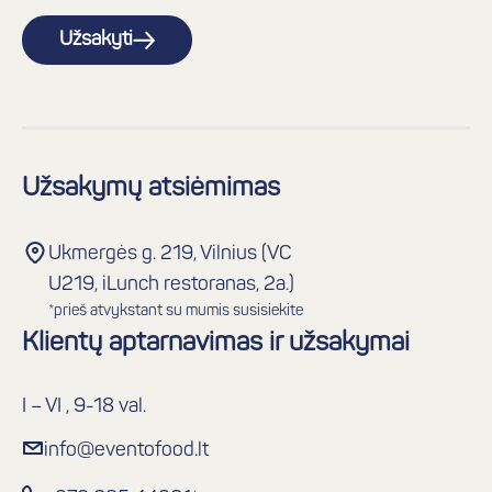
Užsakyti
Užsakymų atsiėmimas
Ukmergės g. 219, Vilnius (VC
U219, iLunch restoranas, 2a.)
*prieš atvykstant su mumis susisiekite
Klientų aptarnavimas ir užsakymai
I – VI , 9-18 val.
info@eventofood.lt