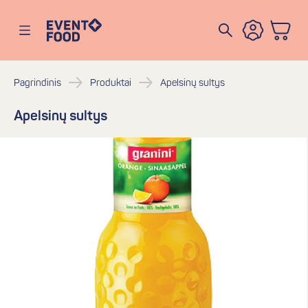
Eventofood
Atidaryti meniu
Pagrindinis
Produktai
Apelsinų sultys
Apelsinų sultys